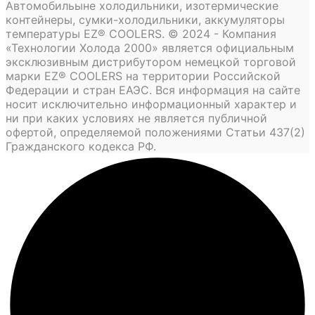
Автомобильыне холодильники, изотермические
контейнеры, сумки-холодильники, аккумуляторы
температуры EZ® COOLERS. © 2024 - Компания
«Технологии Холода 2000» является официальным
эксклюзивным дистрибутором немецкой торговой
марки EZ® COOLERS на территории Российской
Федерации и стран ЕАЭС. Вся информация на сайте
носит исключительно информационный характер и
ни при каких условиях не является публичной
офертой, определяемой положениями Статьи 437(2)
Гражданского кодекса РФ.