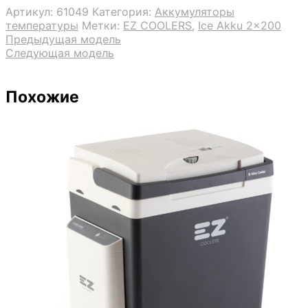
Артикул:
61049
Категория:
Аккумуляторы
температуры
Метки:
EZ COOLERS
,
Ice Akku 2x200
Предыдущая модель
Следующая модель
Похожие